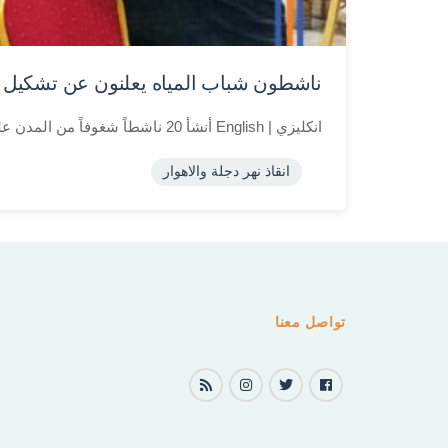
ناشطون شباب المياه يعلنون عن تشكيل ف
انكليزي | English أنشأ 20 ناشطاً شغوفاً من المدن على طول نهر الفرات شبكة “حماة الفرات” ، فرع جديد لمنظمة...
انقاذ نهر دجلة والاهوار
تواصل معنا