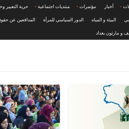
ات
أخبار
مؤتمرات
منتديات اجتماعية
حرية التعبير وح
بي
البيئة و المياه
الدور السياسي للمرأة
المدافعين عن حقوق
ف و مارثون بغداد