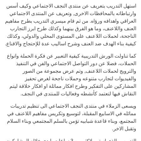
استهل التدريب بتعريف عن منتدى النجف الاجتماعي وكيف أسس
وارتباطاته بالمحافظات الاخرى, وتعريف عن المنتدى الاجتماعي
العراقي واهدافه ورؤاه. من ثم قام ميسري التدريب بطرح مفاهيم
العنف واللاعنف، وما هو الفرق بينهما وكذلك طرح ابرز التجارب
الناجحة، لحملات اللاعنف على المستوى المحلي والدولي، وكذلك
كيفية بناء الهدف ضد العنف وشرح اساليب عدة للإحتجاج والاقناع.
كما تناولت الورش التدريبية كيفية التعبير عن فكرة الحملة وانواع
الحملات، فضلا عن دور التواصل الاجتماعي والفن في التنفيذ
والترويج لحملات اللاعنف, وتم عرض مجموعة من الصور
والفيديوات لتجارب متنوعه وحملات ناجحة لغرض تحفيز
المشاركين على التفكير وطرح افكار مماثلة او افكار خلاقة ليتم
النقاش فيها لتعتمد كأنشطه وفعاليات للمنتدى في النجف.
ويسعى الزملاء في منتدى النجف الاجتماعي الى تنظيم تدريبات
مماثله في الاسابيع المقبلة، لتوسيع وتكريس مفاهيم اللاعنف في
المجتمع، وبناء قاعدة شبابيه تؤمن بالسلم المجتمعي وبناء السلام
وتقبل الاخر.
التدريب والذي استمر لاكثر من 3 ساعات، ابدى خلاله المشاركون