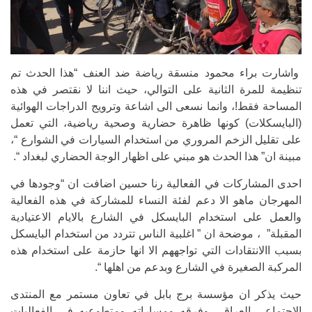
واشارت براء محمود منسقة رياضة ضد العنف “هذا الحدث تم
تنظيمة للمرة الثانية على التوالي، حيث اننا لا نقتصر في هذه
المساحة فقط!، وانما نسعى الى اشاعة وترويج الدراجات الهوائية
(البايسكلات) كونها ظاهرة حضارية وصحية رياضية، التي تعمل
على تقليل الزخم المروري من استخدام السيارات في الشوارع “،
مبينة ان” هذا الحدث هو مبني على اظهار الوجة الحضاري لبغداد “.
احدى المشاركات في الفعالية رنا حسين اضافت ان “وجودها في
المهرجان ماهو الا دعم لفئة النساء للمشاركة في هذه الفعالية
والعمل على استخدام البايسكل في الشارع بالايام الاعتيادية
المقبلة” ، موضحة ان ” اغلبية الناس تتردد من استخدام البايسكل
بسبب االانتقادات التي تواجههم الا انها حازمة على استخدام هذه
المركبة الصغيرة في الشارع وبدعم من اهلها “.
حيث يذكر ان مؤسسة برج بابل في تعاون مستمر مع المنتدى
الاجتماعي العراقي وفرقه ومساراته ومتطوعيه في الفعاليات