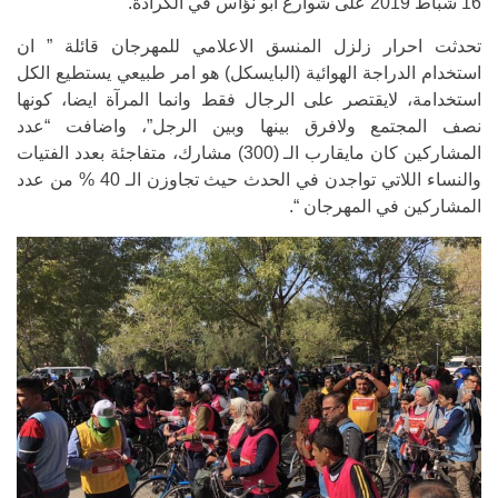
16 شباط 2019 على شوارع ابو نؤاس في الكرادة.
تحدثت احرار زلزل المنسق الاعلامي للمهرجان قائلة ” ان
استخدام الدراجة الهوائية (البايسكل) هو امر طبيعي يستطيع الكل
استخدامة، لايقتصر على الرجال فقط وانما المرآة ايضا، كونها
نصف المجتمع ولافرق بينها وبين الرجل”، واضافت “عدد
المشاركين كان مايقارب الـ (300) مشارك، متفاجئة بعدد الفتيات
والنساء اللاتي تواجدن في الحدث حيث تجاوزن الـ 40 % من عدد
المشاركين في المهرجان “.