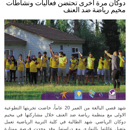
دوكان مرة أخرى تحتضن فعاليات ونشاطات
مخيم رياضة ضد العنف
شهد قصي البالغة من العمر 20 عاماً، خاضت تجربتها التطوعية
الاولى مع منظمة رياضة ضد العنف خلال مشاركتها في مخيم
دوكان الرياضي. شهد الطالبة في كلية التربية الرياضية تعمل
وتعيل عائلتها بالتوازي مع دراستها. وقد وجدت فرصة ممتازة