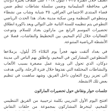
العنف خلال الفترة ٢٥-٢٩ أيلول ٢٠١٨ على ضفاف بحيرة دوكان
في محافظة السليمانية وضمن سلسلة نشاطات تنظم ضمن
فضاء المنتدى الاجتماعي العراقي، ٣٥ شبابة وشاب من نشطاء
ومتطوعي المنظمة ومن سكنة مدينة بغداد. هذا الحدث الرياضي
التطوعي يتم تنظيمه للسنة الثانية على التوالي ويعد باكورة انطلاق
تحضيرات الموسم الرابع من ماراثون بغداد للسلام. وتنوعت
الفعاليات خلال أيام المخيم، بين التخطيط والنقاشات، فضلا عن
الأنشطة الرياضية المتنوعة.
في بغداد ألتقت شهد فجراً يوم الثلاثاء 25 أيلول، بزملاءها
المتطوعين المشاركين في المخيم، وانطلق بهم الباص الى مدينة
دوكان، الذي تحول الى ورشة عمل مصغرة بسبب الألعاب
والنشاطات المختلفة التي نفذوها خلال فترة الرحلة، والتي هدفت
الى تعزيز روح التعاون داخل الفريق، وشهد ساهمت في تنظيم
بعض تلك الانشطة.
جلسات حوار ونقاش حول تحضيرات الماراثون
افتتح اليوم الأول التدريبي بكلمة ترحيبية من الفريق التنظيمي
للمخيم، لينخرط المشاركون بمجموعة من حلقات النقاش