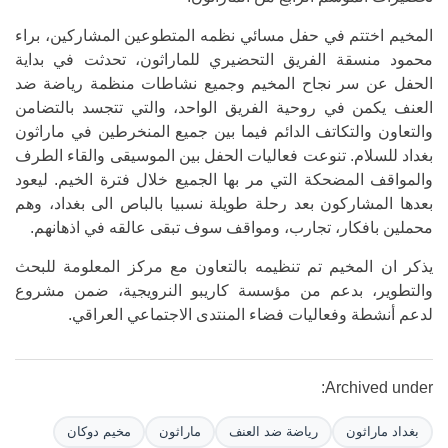
المخيم اختتم في حفل مسائي نظمه المتطوعين المشاركين، براء
محمود منسقة الفريق التحضيري للماراثون، تحدثت في بداية
الحفل عن سر نجاح المخيم وجميع نشاطات منظمة رياضة ضد
العنف يكمن في روحية الفريق الواحد، والتي تتجسد بالتضامن
والتعاون والتكاتف الدائم فيما بين جميع المنخرطين في ماراثون
بغداد للسلام. تنوعت فعاليات الحفل بين الموسيقى والقاء الطرف
والمواقف المضحكة التي مر بها الجميع خلال فترة الخيم. ليعود
بعدها المشاركون بعد رحلة طويلة نسبيا بالباص الى بغداد، وهم
محملين بافكار، تجارب، ومواقف سوف تبقى عالقه في اذهانهم.
يذكر ان المخيم تم تنظيمه بالتعاون مع مركز المعلومة للبحث
والتطوير، بدعم من مؤسسة كاريبو النرويجية، ضمن مشروع
لدعم أنشطة وفعاليات فضاء المنتدى الاجتماعي العراقي.
Archived under:
بغداد ماراثون
رياضة ضد العنف
ماراثون
مخيم دوكان