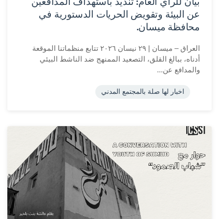
بيان للرأي العام: تنديد باستهداف المدافعين
عن البيئة وتقويض الحريات الدستورية في
محافظة ميسان.
العراق – ميسان | ٢٩ نيسان ٢٠٢٦ تتابع منظماتنا الموقعة
أدناه، ببالغ القلق، التصعيد الممنهج ضد الناشط البيئي
والمدافع عن...
اخبار لها صلة بالمجتمع المدني