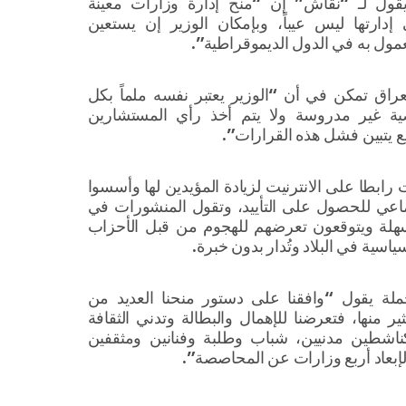
قول لـ “نقاش” إن “منح إدارة وزارات معينة
ارتها ليس عيباً، وبإمكان الوزير إن يستعين
عمول به في الدول الديموقراطية”.
اق تمكن في أن “الوزير يعتبر نفسه ملماً بكل
ة غير مدروسة ولا يتم أخذ رأي المستشارين
بيع يتبين فشل هذه القرارات”.
ابطا على الانترنيت لزيادة المؤيدين لها وأسسوا
اعي للحصول على التأييد، وتقول المنشورات في
سهلة ويتوقعون تعرضهم للهجوم من قبل الأحزاب
ياسية في البلاد وتُدار بدون خبرة.
لة يقول “وافقنا على دستور منحنا العديد من
 منها، فتعرضنا للإهمال والبطالة وتدني الثقافة
ناشطين مدنيين، شباب وطلبة وفنانين ومثقفين
لإبعاد أربع وزارات عن المحاصصة”.