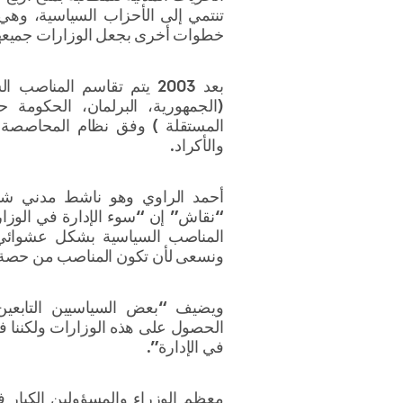
تنتمي إلى الأحزاب السياسية، وهي
خطوات أخرى بجعل الوزارات جميعها
بعد 2003 يتم تقاسم المناص
(الجمهورية، البرلمان، الحكومة ح
المستقلة ) وفق نظام المحاصصة إ
والأكراد.
أحمد الراوي وهو ناشط مدني شا
“نقاش” إن “سوء الإدارة في الوزا
المناصب السياسية بشكل عشوائي د
ونسعى لأن تكون المناصب من حصة 
ويضيف “بعض السياسيين التابعين لل
الحصول على هذه الوزارات ولكننا في
في الإدارة”.
معظم الوزراء والمسؤولين الكبار ف