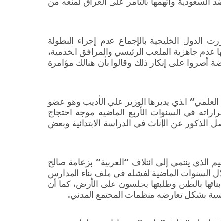
د السعودية واتهمها بالتآمر على العراق لمنعه من
ت الدول الخليجية بالإجماع عدم إجراء البطولة
ها عدم جاهزية الملعب الرئيسي والمرافق الخدمية،
ضة أصروا على إنكار ذلك وقالوا بأن هنالك مؤامرة
 العلمي” الذي يديرها الوزير علي الأديب وهو عضو
راته في السنوات الأربع الماضية موجة احتجاج
صل الذكور عن الإناث في الدراسة الابتدائية وبعض
ميم الذي ينتمي إلى ائتلاف “العربية” بزعامة صالح
ال السنوات الماضية لفشله في ملف بناء المدارس
ائها بالطين وطلبتها يجلسون على الأرض، كما أن
راسية بشكل تعارضه منظمات المجتمع المدني.