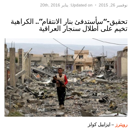
نوفمبر 26, 2015
Updated on: يناير 20th, 2016
تحقيق-“سأستدفئ بنار الانتقام”.. الكراهية
تخيم على أطلال سنجار العراقية
رويترز
– ايزابيل كولز