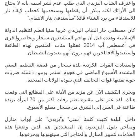
واعترف الشاب اليزيدي الذي طلب عدم نشر اسمه بأنه لا يحتاج
الى الأرائك لكنه يمكن أن يقطعها ويستخدمها كحطب لإيقاد نار
للاستدفاء من برد الشتاء قائلا “سأستدفئ بنار الانتقام.”
كان مصطفى جار الشاب اليزيدي عربيا سنيا انضم لتنظيم الدولة
الإسلامية وهدده قبل أن يهاجم المتشددون سنجار ويحاصروا قرى
في أغسطس آب 2014 فقتلوا مئات المنتمين لهذه الطائفة
واستعبدوا آلافا آخرين فهم يرون أنهم يعبدون الشيطان.
واستعادت القوات الكردية بلدة سنجار من قبضة التنظيم السني
المتشدد الأسبوع الماضي في هجوم استمر يومين دعمته ضربات
جوية نفذتها قوات التحالف الذي تقوده الولايات المتحدة.
ويجري الكشف الآن عن مزيد من الأدلة على الفظائع التي وقعت
هناك. لقد عثر على مقبرة تضم رفات اكثر من 70 امرأة يزيدة
طاعنة في السن إلى الشرق من سنجار مطلع الأسبوع.
داخل البلدة كتبت كلمتا “سني” و”يزيدي” على أبواب منازل
ومتاجر. يقول اليزيديون إن المتشددين هم الذين وضعوا هذه
العلامات لتمييز المنازل والمتاجر التي سينهبونها ويحرقونها.