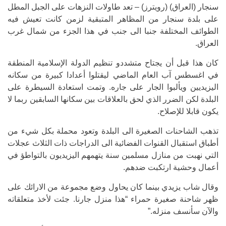
سنجار (العراق) (رويترز) – تعد طاولات النزهات على الجبل المطل
على بلدة سنجار من المظاهر المتبقية لزمن كانت تعيش فيه
الطوائف المختلفة جنبا الى جنب في هذا الجزء من شمال غرب
العراق.
كان هذا قبل أن يجتاح متشددو تنظيم الدولة الإسلامية المنطقة
في اغسطس آب العام الماضي ليقتلوا أعدادا كبيرة من سكانه
اليزيديين ويألبوا الجار على جاره. وتمت استعادة السيطرة على
البلدة لكن الضرر الذي لحق بالعلاقات بين سكانها السابقين ربما لا
يكون قابلا للإصلاح.
تذهب الشاحنات الصغيرة الى البلدة وتعود محملة بكل شيء من
أطباق استقبال القنوات الفضائية الى الدراجات ذات الثلاث عجلات
التي نهبت من منازل مسلمين سنة يتهمهم اليزيديون بالتواطؤ في
أعمال وحشية ارتكبت ضدهم.
وقال شاب يزيدي بينما كان يحاول وضع مجموعة من الارائك على
ظهر شاحنة صغيرة حمراء “هذا منزل جارنا. جئت لأخذ متعلقاته
والآن سأنسف منزله.”