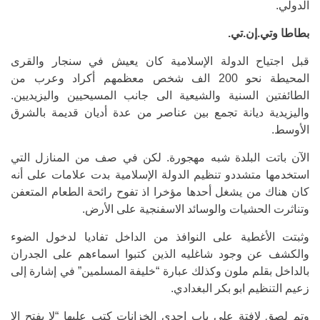
الدولي.
بطاطا وتي.إن.تي.
قبل اجتياح الدولة الإسلامية كان يعيش في سنجار والقرى
المحيطة نحو 200 الف شخص معظمهم أكراد وعرب من
الطائفتين السنية والشيعية الى جانب المسيحيين واليزيديين.
واليزيدية ديانة تجمع بين عناصر من عدة أديان قديمة بالشرق
الأوسط.
الآن باتت البلدة شبه مهجورة. لكن في صف من المنازل التي
استخدمها متشددو تنظيم الدولة الإسلامية بدت علامات على أنه
كان هناك من يشغل أحدها مؤخرا اذ تفوح رائحة الطعام المتعفن
وتناثرت الحشيات والوسائد الاسفنجية على الأرض.
وثبتت الأغطية على النوافذ من الداخل تفاديا لدخول الضوء
والكشف عن وجود شاغليه الذين كتبوا اسماءهم على الجدران
بالداخل بقلم ملون وكذلك عبارة “خليفة المسلمين” في إشارة إلى
زعيم التنظيم ابو بكر البغدادي.
وتم لصق لافتة على باب ِإحدى الخزانات كتب عليها “لا يفتح إلا