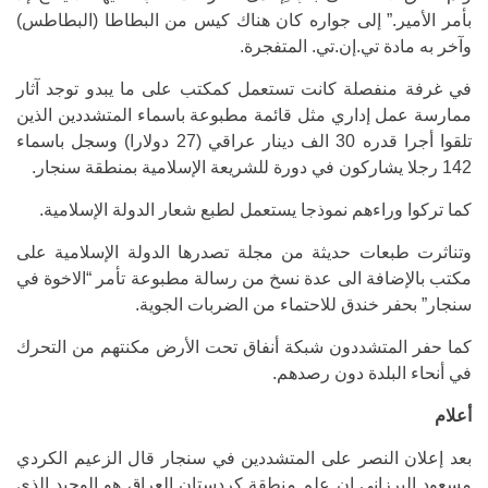
بأمر الأمير.” إلى جواره كان هناك كيس من البطاطا (البطاطس)
وآخر به مادة تي.إن.تي. المتفجرة.
في غرفة منفصلة كانت تستعمل كمكتب على ما يبدو توجد آثار
ممارسة عمل إداري مثل قائمة مطبوعة باسماء المتشددين الذين
تلقوا أجرا قدره 30 الف دينار عراقي (27 دولارا) وسجل باسماء
142 رجلا يشاركون في دورة للشريعة الإسلامية بمنطقة سنجار.
كما تركوا وراءهم نموذجا يستعمل لطبع شعار الدولة الإسلامية.
وتناثرت طبعات حديثة من مجلة تصدرها الدولة الإسلامية على
مكتب بالإضافة الى عدة نسخ من رسالة مطبوعة تأمر “الاخوة في
سنجار” بحفر خندق للاحتماء من الضربات الجوية.
كما حفر المتشددون شبكة أنفاق تحت الأرض مكنتهم من التحرك
في أنحاء البلدة دون رصدهم.
أعلام
بعد إعلان النصر على المتشددين في سنجار قال الزعيم الكردي
مسعود البرزاني إن علم منطقة كردستان العراق هو الوحيد الذي