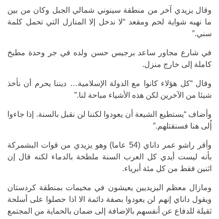
وقال يزيدي آخر من منطقة سينوني شمالي الجبل وكان من بين
ما نهبه شواية لحم ومقعد “لا ندخل إلا المنازل التي تحمل كلمة
سني.”
في شارع مجاور ساعد برجيس حسن ولده في جر وحدة مطبخ
كاملة إلى خارج منزل.
وقال “كل هؤلاء كانوا مع الدولة الإسلامية… ديننا يحرم أن نأخذ
شيئا من الآخرين لكن هذه الأشياء مباحة لنا.”
وأضاف “يستطيع الشيعة أن يعودوا لكننا لن نقبل بالسنة. إذا جاءوا
إُلى هنا فسنقتلهم.”
وأقر راشو عمر داناي (54 عاما) وهو يزيدي من قوات البشمركة
بأنه ليست أيدي كل العرب السنة ملطخة بالدماء لكنه قال إن
اثنين فقط من كل مئة أبرياء.
ومازال معظم اليزيديين يعيشون في مخيمات بمنطقة كردستان
ويقول داناي إنهم لن يعودوا بصفة دائمة الا اذا حصلوا على أسلحة
ثقيلة للدفاع عن أنفسهم بالإضافة إلى ضمان بالحماية من المجتمع