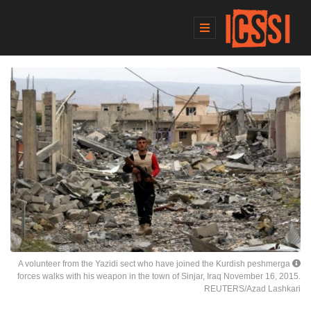
A volunteer from the Yazidi sect who have joined the Kurdish peshmerga
forces walks with his weapon in the town of Sinjar, Iraq November 16, 2015.
REUTERS/Azad Lashkari