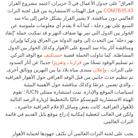
العراق” على جدول الأعمال في 3 حزيران. اعتمد مشروع القرار
43.COM7B35
من قبل الهيئات الاستشارية من قبل لجنة التراث
العالمي دون مناقشة. لا يشير القرار بشكل خاص إلى بناء سد
المنبع على نهر دجلة ، كما أنه لا يقدم أي معلومات ملموسة عن
الحوار بين الدول التي تمر بها ضفاف النهر و قد تمكنت حملة “إنقاذ
نهر دجلة” من التحدث إلى وفود الدولة من العراق وتركيا وإيران
ومناقشة آثار بناء سد المنبع على الأهوار وكذلك الحوار بين الدول
المشاطئة. كما تناولت الحملة قضية
حسنكيف
مع الوفد التركي.
تم تسليم الوفود نسخًا من
قرارنا
،
وتقريرًا
جديدًا عن آثار السدود
على التراث ،
وإعلان
منتدى مياه بلاد ما بين النهرين ووثائق أخرى.
تم تنظيم حدث جانبي من قبل الوفد العراقي حول الأهوار العراقية
، والذي تضمن عرضًا وكذلك مناقشة حول الأهمية البيئية
لسياسات الموقع والإدارة. تمت استشارة ممثلي IUCN ؛ تقوم
الهيئة الاستشارية لليونسكو حاليًا بالتخطيط لزيارة الرصد التالية
للأهوار العراقية. كانت بعض وسائل الإعلام العراقية حاضرة ،
ولكن في الغالب لتغطية إمكانية إدراج موقع بابل القديم في قائمة
التراث العالمي.
يجب على لجنة التراث العالمي أن تكثف جهودها لحماية الأهوار