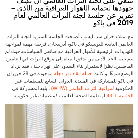
ينبغي على لجنة التراث العالمي أن تكثف
جهودها لحماية الأهوار العراقية من الأذى –
تقرير عن جلسة لجنة التراث العالمي لعام
2019 في باكو
مع امتلاء خزان سد إليسو ، أصبحت الجلسة السنوية للجنة التراث
العالمي التابعة لليونسكو في باكو، أذربيجان، فرصة مهمة لمواجهة
التهديدات الرئيسية للأهوار العراقية مع صانعي السياسات.حيث لم
يتم تلبية الحد الأدنى من تدفق المياه إلى موقع التراث في العامين
الماضيين. نظرًا لاستمرار بناء السدود على نهر دجلة ، فقد يزداد
الوضع سوءًا. و كانت
حملة انقاذ نهر دجلة
موجودة في 28 حزيران
في باكو للمشاركة في المنتدى الدولي السابع للمنظمات غير
الحكومية
لمراقبة التراث العالمي (WHW)
، يليه المشاركة في
الجلسة الـ 43
لمنظمة الصحة العالمية كمنظمات غير حكومية.