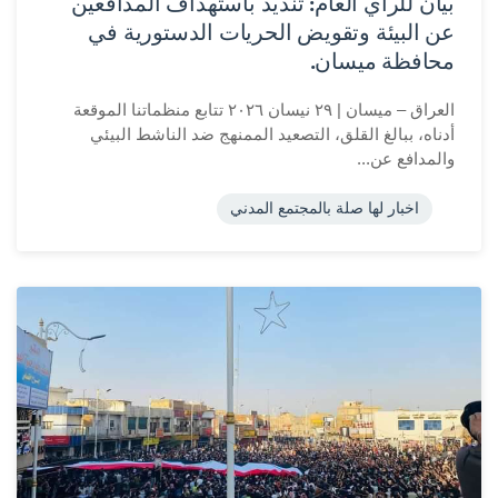
بيان للرأي العام: تنديد باستهداف المدافعين
عن البيئة وتقويض الحريات الدستورية في
محافظة ميسان.
العراق – ميسان | ٢٩ نيسان ٢٠٢٦ تتابع منظماتنا الموقعة
أدناه، ببالغ القلق، التصعيد الممنهج ضد الناشط البيئي
والمدافع عن...
اخبار لها صلة بالمجتمع المدني